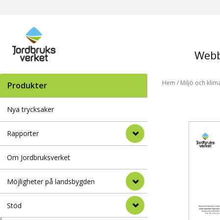
Webb
Hem
/
Miljö och klim
Produkter
Nya trycksaker
Rapporter
Om Jordbruksverket
Möjligheter på landsbygden
Stöd