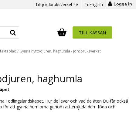
Till jordbruksverket.se
In English
Logga in
TILL KASSAN
Antal i varukorg:
.
tfaktablad
/
Gynna nyttodjuren, haghumla - Jordbruksverket
odjuren, haghumla
kapet
a i odlingslandskapet. Hur de lever och vad de äter. Du får också
ra för att gynna humlorna genom att erbjuda dem föda och