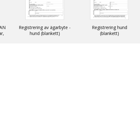
AN
Registrering av ägarbyte -
Registrering hund
ar,
hund (blankett)
(blankett)
n
 och
N -
ats
thin