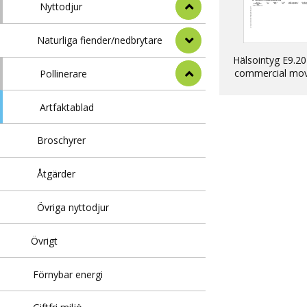
Nyttodjur
Naturliga fiender/nedbrytare
Hälsointyg E9.20
commercial mo
Pollinerare
into EU of dogs, 
ferrets
Artfaktablad
Broschyrer
Åtgärder
Övriga nyttodjur
Övrigt
Förnybar energi