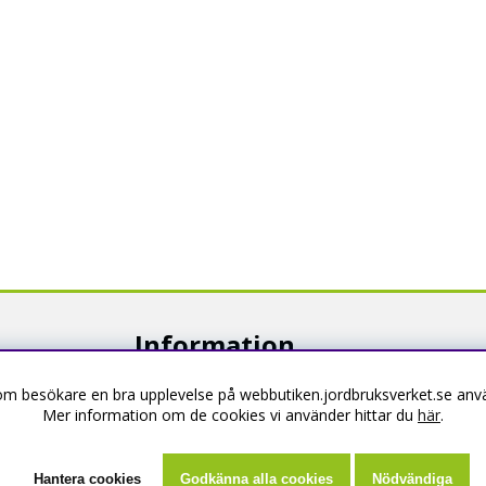
Information
som besökare en bra upplevelse på webbutiken.jordbruksverket.se anvä
Om webbutiken
Mer information om de cookies vi använder hittar du
här
.
Köpevillkor
Kontakta oss
Hantera cookies
Godkänna alla cookies
Nödvändiga