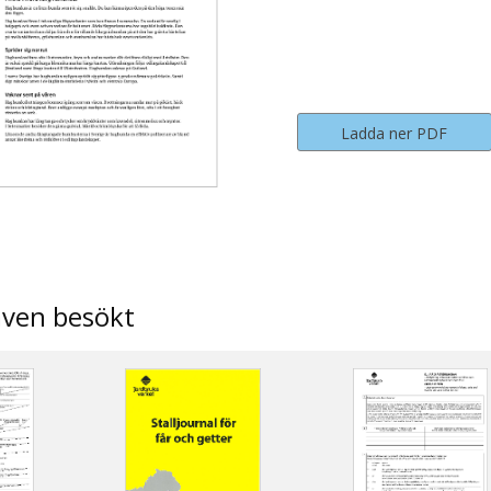
Ladda ner PDF
även besökt