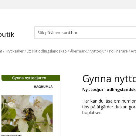
utik
at
/
Trycksaker
/
Ett rikt odlingslandskap
/
Åkermark
/
Nyttodjur
/
Pollinerare
/
Ar
Gynna nytt
Nyttodjur i odlingslands
Här kan du läsa om humlorn
tips på åtgärder du kan gö
boplatser.