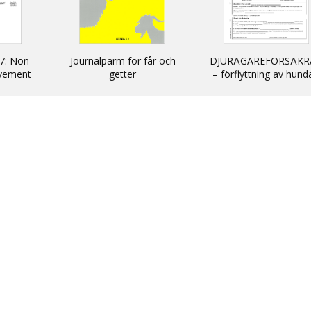
7: Non-
Journalpärm för får och
DJURÄGAREFÖRSÄKR
vement
getter
– förflyttning av hund
cats and
katter och illrar uta
kommersiellt syfte till
inom EU/ DECLARATIO
non-commercial
movement of dogs, c
and ferrets into and wi
the EU