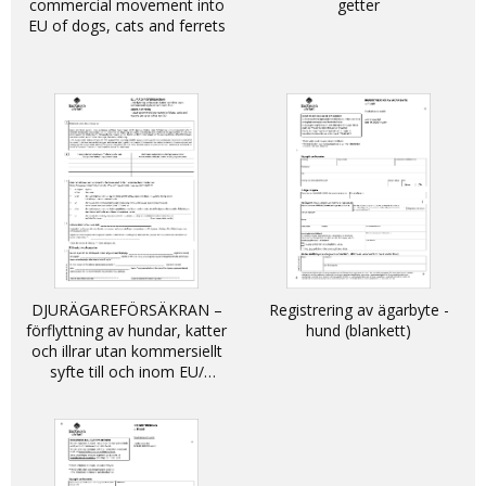
commercial movement into
getter
EU of dogs, cats and ferrets
DJURÄGAREFÖRSÄKRAN –
Registrering av ägarbyte -
förflyttning av hundar, katter
hund (blankett)
och illrar utan kommersiellt
syfte till och inom EU/
DECLARATION - non-
commercial movement of
dogs, cats and ferrets into
and within the EU