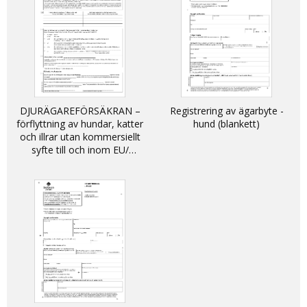
DJURÄGAREFÖRSÄKRAN –
Registrering av ägarbyte -
förflyttning av hundar, katter
hund (blankett)
och illrar utan kommersiellt
syfte till och inom EU/
DECLARATION - non-
commercial movement of
dogs, cats and ferrets into
and within the EU