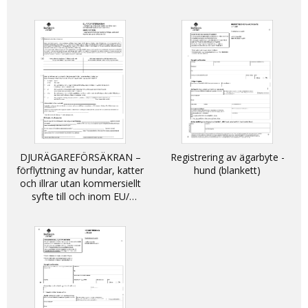
DJURÄGAREFÖRSÄKRAN –
Registrering av ägarbyte -
förflyttning av hundar, katter
hund (blankett)
och illrar utan kommersiellt
syfte till och inom EU/
DECLARATION - non-
commercial movement of
dogs, cats and ferrets into
and within the EU