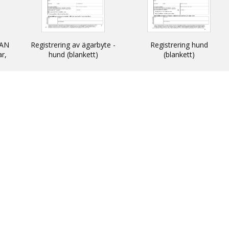
AN
Registrering av ägarbyte -
Registrering hund
ar,
hund (blankett)
(blankett)
n
 och
N -
ats
thin