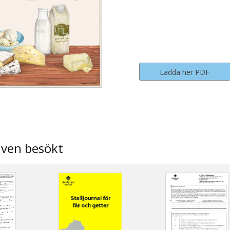
Ladda ner PDF
även besökt