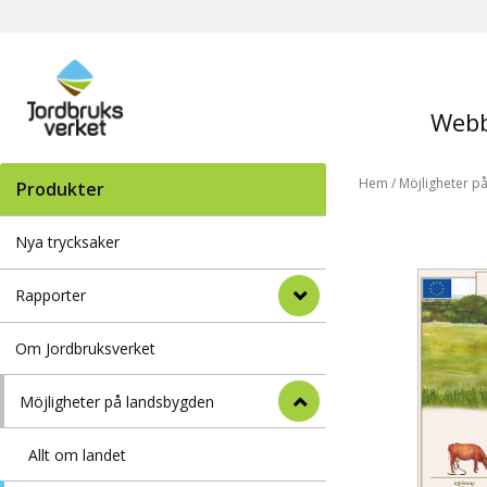
Webb
Hem
/
Möjligheter p
Produkter
Nya trycksaker
Rapporter
Om Jordbruksverket
Möjligheter på landsbygden
Allt om landet