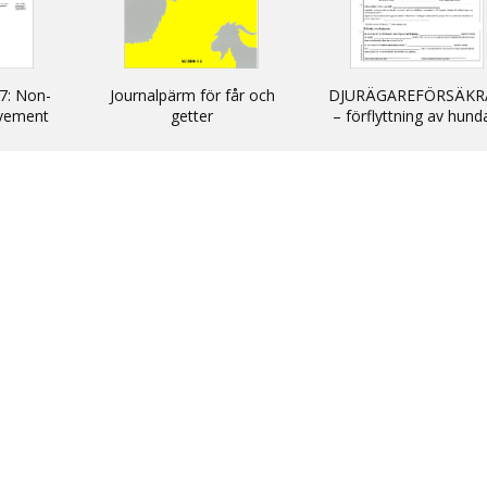
7: Non-
Journalpärm för får och
DJURÄGAREFÖRSÄKR
vement
getter
– förflyttning av hund
cats and
katter och illrar uta
kommersiellt syfte till
inom EU/ DECLARATIO
non-commercial
movement of dogs, c
and ferrets into and wi
the EU