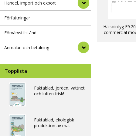
Handel, import och export
Författningar
Hälsointyg E9.20
commercial mo
Förvärvstillstånd
into EU of dogs, 
ferrets
Anmälan och betalning
Topplista
Faktablad, jorden, vattnet
och luften frisk!
Faktablad, ekologisk
produktion av mat