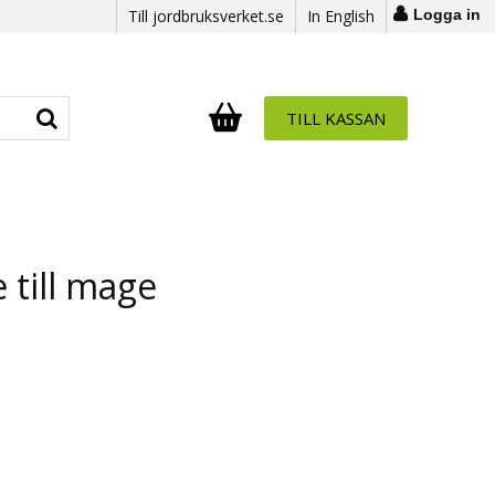
Till jordbruksverket.se
In English
Logga in
TILL KASSAN
Antal i varukorg:
.
 till mage