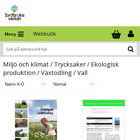
Webbutik
Meny
Antal i varukor
.
Miljö och klimat / Trycksaker / Ekologisk
produktion / Växtodling / Vall