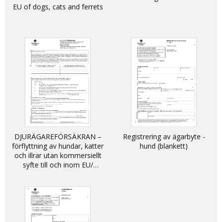
EU of dogs, cats and ferrets
DJURÄGAREFÖRSÄKRAN –
Registrering av ägarbyte -
förflyttning av hundar, katter
hund (blankett)
och illrar utan kommersiellt
syfte till och inom EU/
DECLARATION - non-
commercial movement of
dogs, cats and ferrets into
and within the EU