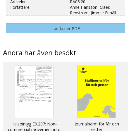
Artikelnr:
RA08:20
Författare:
Anne Hansson, Claes
Renström, Jimmie Enhäll
Ladda ner PDF
Andra har även besökt
Hälsointyg E9.207: Non-
Journalpärm för får och
commercial movement into
getter