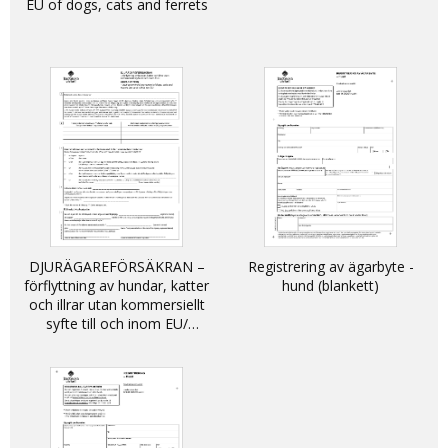
EU of dogs, cats and ferrets
DJURÄGAREFÖRSÄKRAN –
Registrering av ägarbyte -
förflyttning av hundar, katter
hund (blankett)
och illrar utan kommersiellt
syfte till och inom EU/
DECLARATION - non-
commercial movement of
dogs, cats and ferrets into
and within the EU