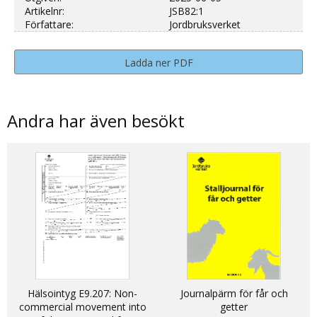
Artikelnr:
JSB82:1
Författare:
Jordbruksverket
Ladda ner PDF
Andra har även besökt
Hälsointyg E9.207: Non-
Journalpärm för får och
commercial movement into
getter