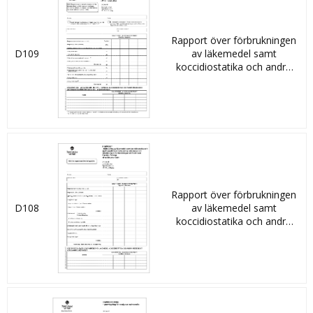
Rapport över förbrukningen
D109
av läkemedel samt
koccidiostatika och andra
medicinskt verksamma
substanser vid tillverkning av
fodermedel för användning
på den egna anläggningen
Rapport över förbrukningen
D108
av läkemedel samt
koccidiostatika och andra
medicinskt verksamma
substanser vid tillverkning av
förblandningar och
fodermedel som försäljs i
Sverige