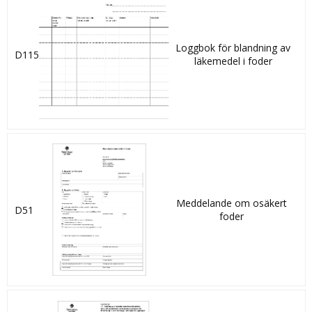
Loggbok för blandning av
D115
läkemedel i foder
Meddelande om osäkert
D51
foder