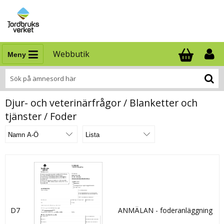
Webbutik
Meny
Antal i varukor
.
Djur- och veterinärfrågor / Blanketter och
tjänster / Foder
D7
ANMÄLAN - foderanläggning