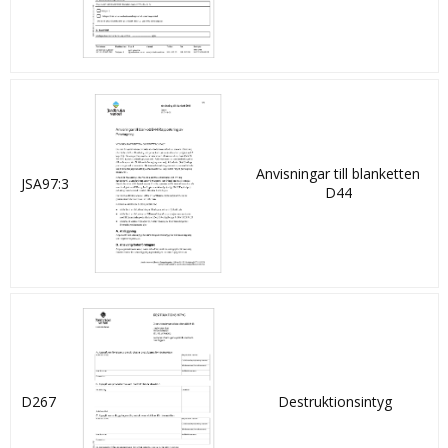
rovfåglar och fluglarver med
animaliska biprodukter
Anvisningar till blanketten
JSA97:3
D44
D267
Destruktionsintyg