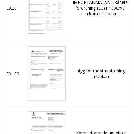
IMPORTANMÄLAN - Rådets
E9.20
förordning (EG) nr 338/97
och kommissionens
förordning (EG) nr 865/2006
om skyddet av arter av vilda
djur och växter genom
kontroll av handeln med
dem
Intyg för mobil utställning,
E9.109
ansökan
Kompletterande uppgifter