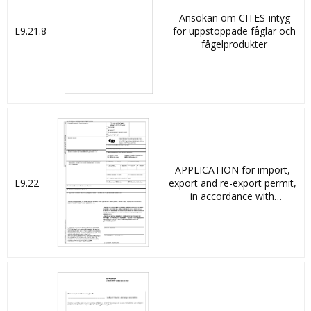
Ansökan om CITES-intyg
E9.21.8
för uppstoppade fåglar och
fågelprodukter
APPLICATION for import,
E9.22
export and re-export permit,
in accordance with
Convention on International
Trade in Endangered
Species of Wild Fauna and
Flora