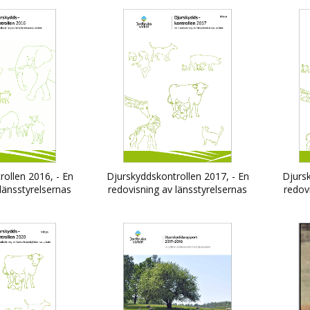
ollen 2016, - En
Djurskyddskontrollen 2017, - En
Djursk
länsstyrelsernas
redovisning av länsstyrelsernas
redov
bete
arbete