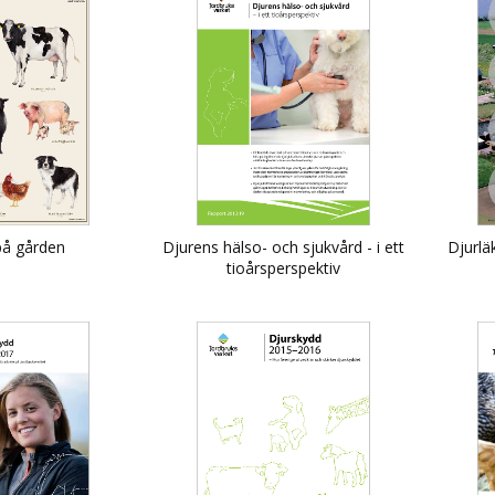
på gården
Djurens hälso- och sjukvård - i ett
Djurl
tioårsperspektiv