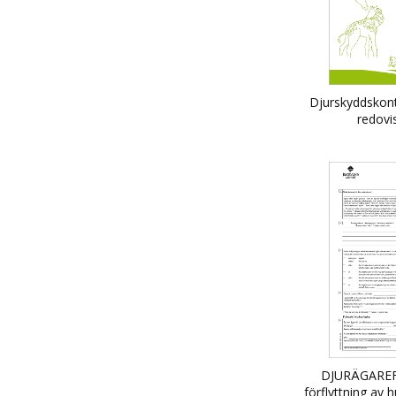
Djurskyddskont
redovi
kontrollmyndig
DJURÄGARE
förflyttning av 