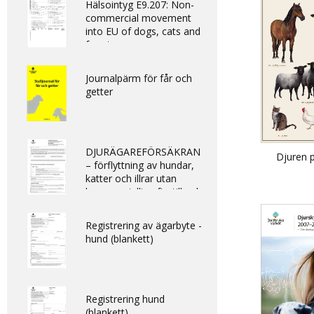
Hälsointyg E9.207: Non-
commercial movement
into EU of dogs, cats and
ferrets
Journalpärm för får och
getter
DJURÄGAREFÖRSÄKRAN
Djuren 
– förflyttning av hundar,
katter och illrar utan
kommersiellt syfte till och
inom EU/ DECLARATION -
non-commercial
Registrering av ägarbyte -
movement of dogs, cats
hund (blankett)
and ferrets into and within
the EU
Registrering hund
(blankett)