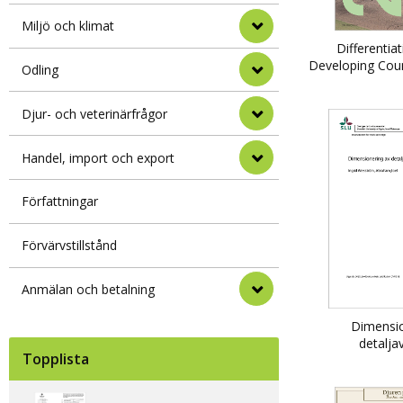
Miljö och klimat
Differentia
Developing Coun
Odling
Djur- och veterinärfrågor
Handel, import och export
Författningar
Förvärvstillstånd
Anmälan och betalning
Dimensio
detalja
Topplista