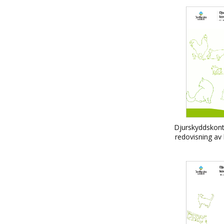
29000 kr
Stalljournal för grisar
Djurskyddskontr
redovisning av 
ar