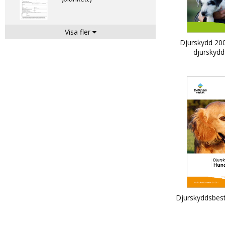
Visa fler
Registrering - Katt
Djurskydd 200
(blankett)
djurskydd
Jordbru
Stalljournal för nötkreatur
Registrering av ägarbyte -
Katt (blankett)
Djurskyddsbes
Ny ansökan/
ändringsansökan som ska
vara giltig högst fem år