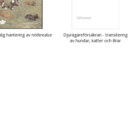
lig hantering av nötkreatur
Djurägareförsäkran - transitering
av hundar, katter och illrar
(sällskapsdjur) genom icke listat
tredje land / Declaration - transit
of dogs, cats and ferrets through
a non-listed third country