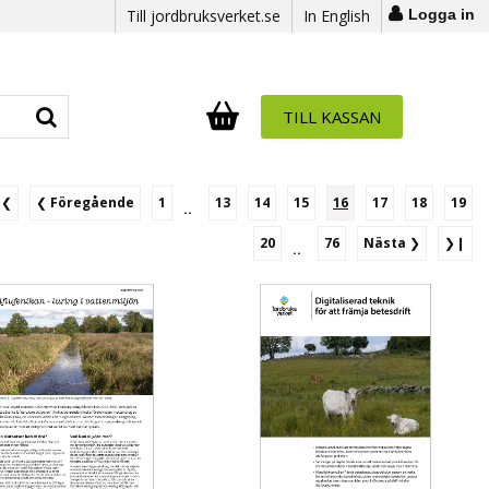
Till jordbruksverket.se
In English
Logga in
TILL KASSAN
Antal i varukorg:
.
❙❮
❮
Föregående
1
13
14
15
16
17
18
19
..
20
76
Nästa
❯
❯❙
..