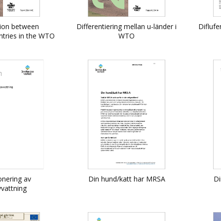
tion between
Differentiering mellan u-länder i
Diflufe
tries in the WTO
WTO
nering av
Din hund/katt har MRSA
Di
vvattning