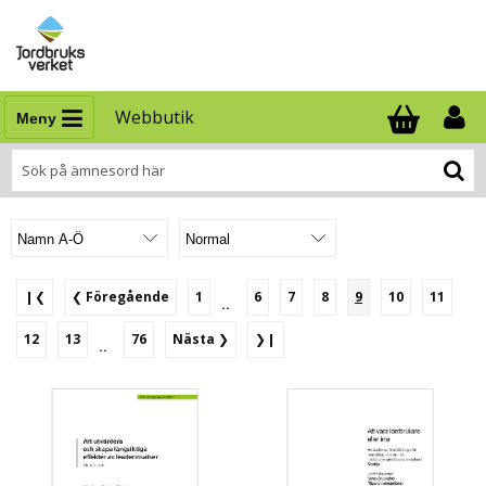
Webbutik
Meny
Antal i varukor
.
❙❮
❮
Föregående
1
6
7
8
9
10
11
..
12
13
76
Nästa
❯
❯❙
..