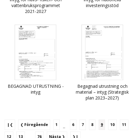
vattenbruksprogrammet
investeringsstöd
2021-2027
BEGAGNAD UTRUSTNING -
Begagnad utrustning och
intyg
material – intyg (Strategisk
plan 2023–2027)
❙❮
❮
Föregående
1
6
7
8
9
10
11
..
12
13
76
Nästa
❯
❯❙