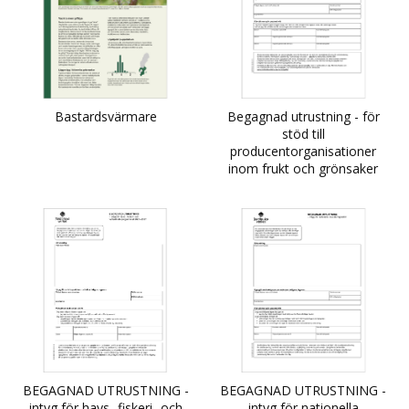
Bastardsvärmare
Begagnad utrustning - för
stöd till
producentorganisationer
inom frukt och grönsaker
BEGAGNAD UTRUSTNING -
BEGAGNAD UTRUSTNING -
intyg för havs- fiskeri- och
intyg för nationella